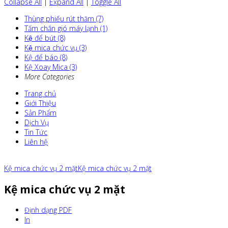
Collapse All
|
Expand All
|
Toggle All
Thùng phiếu rút thăm (7)
Tấm chắn gió máy lạnh (1)
Kệ để bút (8)
Kệ mica chức vụ (3)
Kệ để báo (8)
Kệ Xoay Mica (3)
More Categories
Trang chủ
Giới Thiệu
Sản Phẩm
Dịch Vụ
Tin Tức
Liên hệ
Kệ mica chức vụ 2 mặt
Kệ mica chức vụ 2 mặt
Kệ mica chức vụ 2 mặt
Định dạng PDF
In