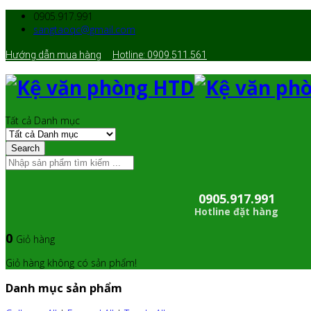
0905.917.991
sangtaoqc@gmail.com
Hướng dẫn mua hàng
Hotline: 0909.511.561
Tất cả Danh mục
Search
0905.917.991
Hotline đặt hàng
0
Giỏ hàng
Giỏ hàng không có sản phẩm!
Danh mục sản phẩm