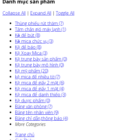
Danh mục sản phẩm
Collapse All
|
Expand All
|
Toggle All
Thùng phiếu rút thăm (7)
Tấm chắn gió máy lạnh (1)
Kệ để bút (8)
Kệ mica chức vụ (3)
Kệ để báo (8)
Kệ Xoay Mica (3)
Kệ trưng bày sản phẩm (0)
Kệ trưng bày mô hình (0)
Kệ mỹ phẩm (20)
kệ mica để nhiều tờ (7)
Kệ mica để giấy 2 mặt (6)
Kệ mica để giấy 1 mặt (4)
Kệ mica để danh thiếp (3)
Kệ dược phẩm (0)
Bảng văn phòng (7)
Bảng tên nhân viên (9)
Bảng chỉ dẫn,thông báo (4)
More Categories
Trang chủ