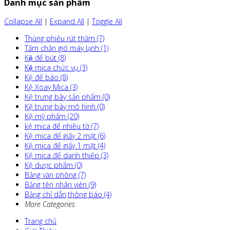
Danh mục sản phẩm
Collapse All
|
Expand All
|
Toggle All
Thùng phiếu rút thăm (7)
Tấm chắn gió máy lạnh (1)
Kệ để bút (8)
Kệ mica chức vụ (3)
Kệ để báo (8)
Kệ Xoay Mica (3)
Kệ trưng bày sản phẩm (0)
Kệ trưng bày mô hình (0)
Kệ mỹ phẩm (20)
kệ mica để nhiều tờ (7)
Kệ mica để giấy 2 mặt (6)
Kệ mica để giấy 1 mặt (4)
Kệ mica để danh thiếp (3)
Kệ dược phẩm (0)
Bảng văn phòng (7)
Bảng tên nhân viên (9)
Bảng chỉ dẫn,thông báo (4)
More Categories
Trang chủ