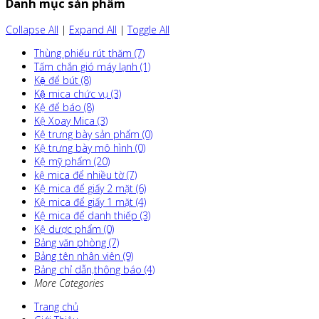
Danh mục sản phẩm
Collapse All
|
Expand All
|
Toggle All
Thùng phiếu rút thăm (7)
Tấm chắn gió máy lạnh (1)
Kệ để bút (8)
Kệ mica chức vụ (3)
Kệ để báo (8)
Kệ Xoay Mica (3)
Kệ trưng bày sản phẩm (0)
Kệ trưng bày mô hình (0)
Kệ mỹ phẩm (20)
kệ mica để nhiều tờ (7)
Kệ mica để giấy 2 mặt (6)
Kệ mica để giấy 1 mặt (4)
Kệ mica để danh thiếp (3)
Kệ dược phẩm (0)
Bảng văn phòng (7)
Bảng tên nhân viên (9)
Bảng chỉ dẫn,thông báo (4)
More Categories
Trang chủ