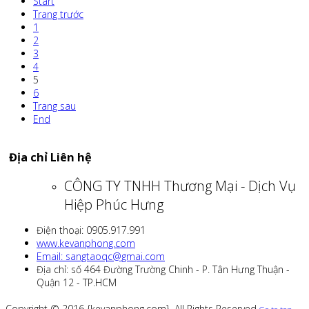
Start
Trang trước
1
2
3
4
5
6
Trang sau
End
Địa chỉ Liên hệ
CÔNG TY TNHH Thương Mại - Dịch Vụ
Hiệp Phúc Hưng
Điện thoại: 0905.917.991
www.kevanphong.com
Email: sangtaoqc@gmai.com
Địa chỉ: số 464 Đường Trường Chinh - P. Tân Hưng Thuận -
Quận 12 - TP.HCM
Copyright © 2016 {kevanphong.com}. All Rights Reserved.