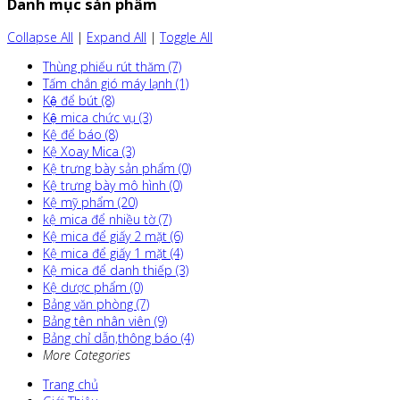
Danh mục sản phẩm
Collapse All
|
Expand All
|
Toggle All
Thùng phiếu rút thăm (7)
Tấm chắn gió máy lạnh (1)
Kệ để bút (8)
Kệ mica chức vụ (3)
Kệ để báo (8)
Kệ Xoay Mica (3)
Kệ trưng bày sản phẩm (0)
Kệ trưng bày mô hình (0)
Kệ mỹ phẩm (20)
kệ mica để nhiều tờ (7)
Kệ mica để giấy 2 mặt (6)
Kệ mica để giấy 1 mặt (4)
Kệ mica để danh thiếp (3)
Kệ dược phẩm (0)
Bảng văn phòng (7)
Bảng tên nhân viên (9)
Bảng chỉ dẫn,thông báo (4)
More Categories
Trang chủ